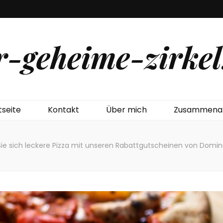
r-geheime-zirkel
tseite
Kontakt
Über mich
Zusammenar
Sie sich leckere Pizza mit unseren Rabattgutscheinen von Domino